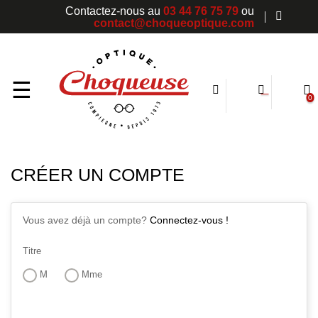
Contactez-nous au
03 44 76 75 79
ou
contact@choqueoptique.com
Basculer
☰
0
la
navigation
CRÉER UN COMPTE
Vous avez déjà un compte?
Connectez-vous !
Titre
M
Mme