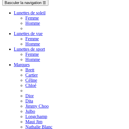
Basculer la navigation
☰
Lunettes de soleil
Femme
Homme
Lunettes de vue
Femme
Homme
Lunettes de sport
Femme
Homme
Marques
Brett
Cartier
Céline
Chloé
Dior
Dita
Jimmy Choo
Julbo
Longchamp
Maui Jim
Nathalie Blanc