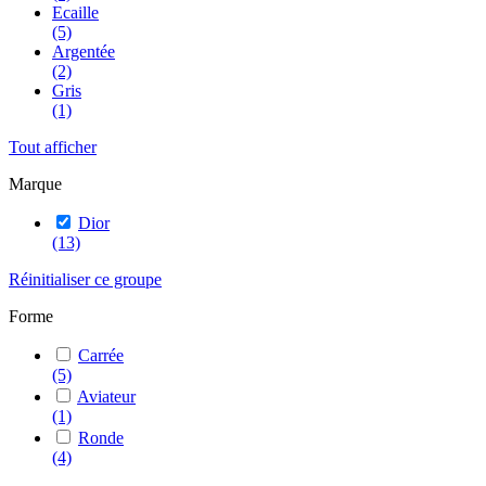
Ecaille
(5)
Argentée
(2)
Gris
(1)
Tout afficher
Marque
Dior
(13)
Réinitialiser ce groupe
Forme
Carrée
(5)
Aviateur
(1)
Ronde
(4)