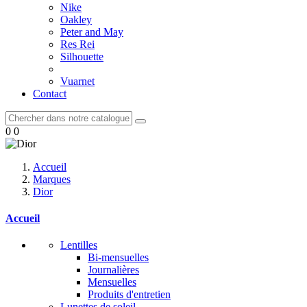
Nike
Oakley
Peter and May
Res Rei
Silhouette
Vuarnet
Contact
0
0
Accueil
Marques
Dior
Accueil
Lentilles
Bi-mensuelles
Journalières
Mensuelles
Produits d'entretien
Lunettes de soleil