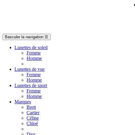
Basculer la navigation
☰
Lunettes de soleil
Femme
Homme
Lunettes de vue
Femme
Homme
Lunettes de sport
Femme
Homme
Marques
Brett
Cartier
Céline
Chloé
Dior