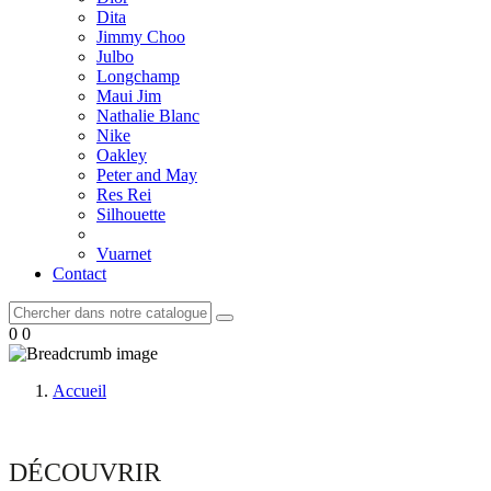
Dita
Jimmy Choo
Julbo
Longchamp
Maui Jim
Nathalie Blanc
Nike
Oakley
Peter and May
Res Rei
Silhouette
Vuarnet
Contact
0
0
Accueil
DÉCOUVRIR