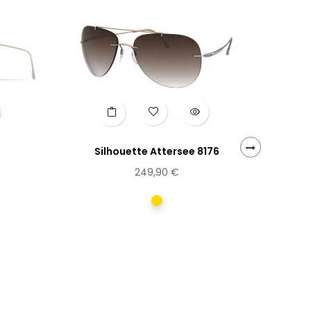
Silhouette Attersee 8176
›
249,90 €
urpre
Dorée
mat