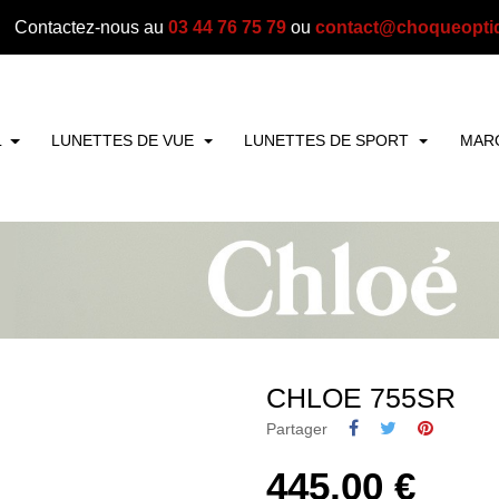
Contactez-nous au
03 44 76 75 79
ou
contact@choqueopti
L
LUNETTES DE VUE
LUNETTES DE SPORT
MAR
CHLOE 755SR
Partager
445,00 €