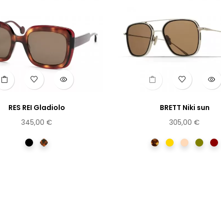
RES REI Gladiolo
BRETT Niki sun
345,00 €
305,00 €
Noir
Ecaille
Ecaille
Dorée
Dorée
Vert
Po
clair
rosée