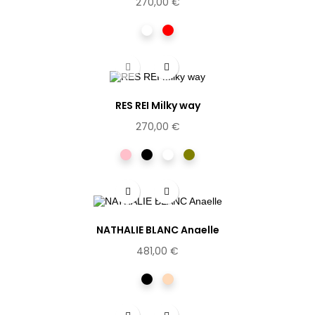
270,00 €
Cristal
Rouge
RES REI Milky way
270,00 €
Rose
Noir
Ecaille
Vert
clair
NATHALIE BLANC Anaelle
481,00 €
Noir
Dorée
rosée