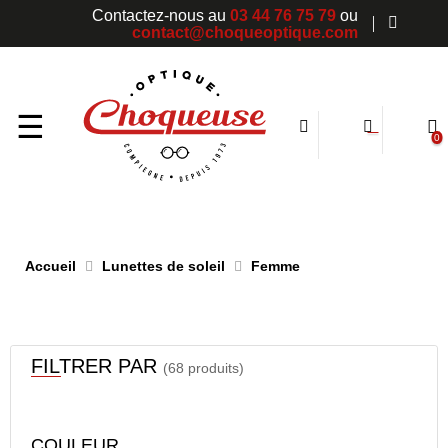
Contactez-nous au
03 44 76 75 79
ou
contact@choqueoptique.com
Basculer
☰
0
la
navigation
Accueil
Lunettes de soleil
Femme
FILTRER PAR
(68 produits)
COULEUR