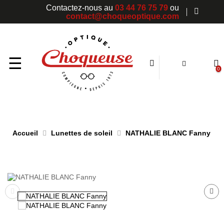
Contactez-nous au
03 44 76 75 79
ou
contact@choqueoptique.com
Basculer
☰
0
la
navigation
Accueil
Lunettes de soleil
NATHALIE BLANC Fanny