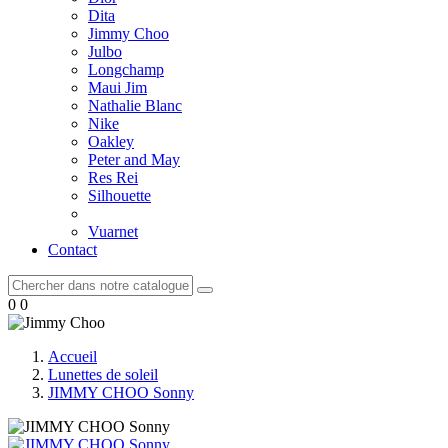
Dita
Jimmy Choo
Julbo
Longchamp
Maui Jim
Nathalie Blanc
Nike
Oakley
Peter and May
Res Rei
Silhouette
Vuarnet
Contact
0
0
Accueil
Lunettes de soleil
JIMMY CHOO Sonny