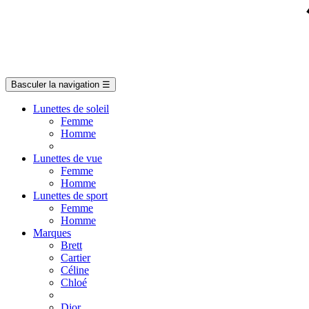
Basculer la navigation
☰
Lunettes de soleil
Femme
Homme
Lunettes de vue
Femme
Homme
Lunettes de sport
Femme
Homme
Marques
Brett
Cartier
Céline
Chloé
Dior