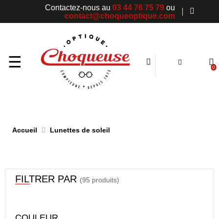
Contactez-nous au
03 44 76 75 79
ou
contact@choqueoptique.com
Basculer
☰
0
la
navigation
Accueil
Lunettes de soleil
FILTRER PAR
(95 produits)
COULEUR