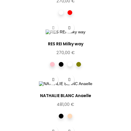
270,00 €
Cristal
Rouge
RES REI Milky way
270,00 €
Rose
Noir
Ecaille
Vert
clair
NATHALIE BLANC Anaelle
481,00 €
Noir
Dorée
rosée