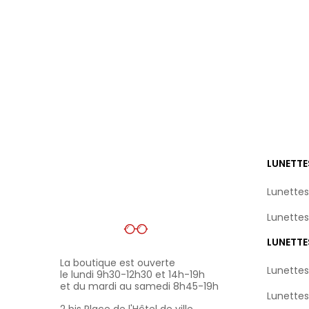
LUNETTE
Lunettes
Lunettes
LUNETTE
La boutique est ouverte
Lunette
le lundi 9h30-12h30 et 14h-19h
et du mardi au samedi 8h45-19h
Lunette
2 bis Place de l'Hôtel de ville