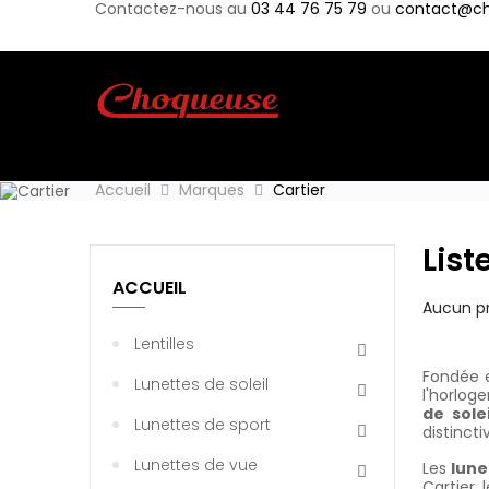
Contactez-nous au
03 44 76 75 79
ou
contact@ch
LUNETTES DE
SOLEIL
Accueil
Marques
Cartier
List
ACCUEIL
Aucun pr
Lentilles
Fondée e
Lunettes de soleil
l'horlog
de solei
Lunettes de sport
distinct
Lunettes de vue
Les
lune
Cartier, 