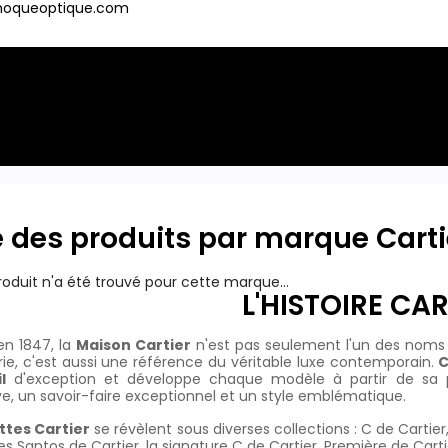
oqueoptique.com
LUNETTES DE
LUNETTES DE
MARQU
VUE
SPORT
e des produits par marque Carti
oduit n'a été trouvé pour cette marque...
L'HISTOIRE CAR
n 1847, la
Maison Cartier
n'est pas seulement l'un des noms le
erie, c'est aussi une référence du véritable luxe contemporain.
C
l
d'exception et développe chaque modèle à partir de sa pr
ive, un savoir-faire exceptionnel et un style emblématique.
ttes Cartier
se révèlent sous diverses collections : C de Cartie
les Santos de Cartier, la signature C de Cartier, Première de Carti