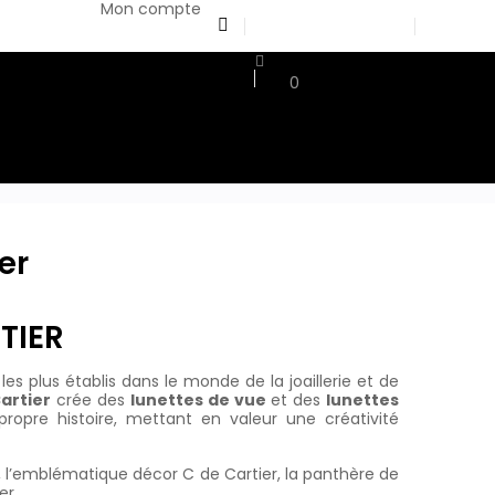
Mon compte
0
ES
CONTACT
er
TIER
s plus établis dans le monde de la joaillerie et de
artier
crée des
lunettes de vue
et des
lunettes
opre histoire, mettant en valeur une créativité
r, l’emblématique décor C de Cartier, la panthère de
er, …