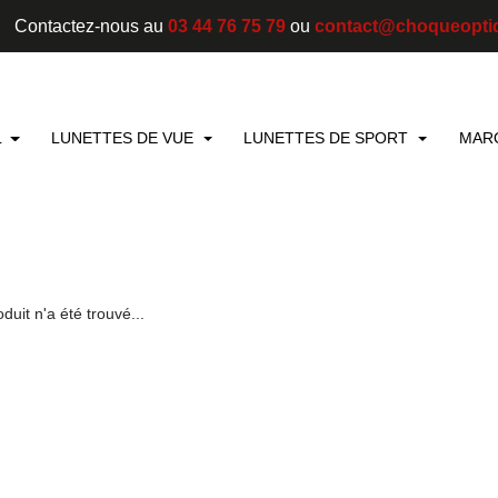
Contactez-nous au
03 44 76 75 79
ou
contact@choqueopti
L
LUNETTES DE VUE
LUNETTES DE SPORT
MAR
duit n'a été trouvé...