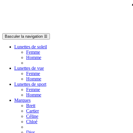
Basculer la navigation
☰
Lunettes de soleil
Femme
Homme
Lunettes de vue
Femme
Homme
Lunettes de sport
Femme
Homme
Marques
Brett
Cartier
Céline
Chloé
Dior