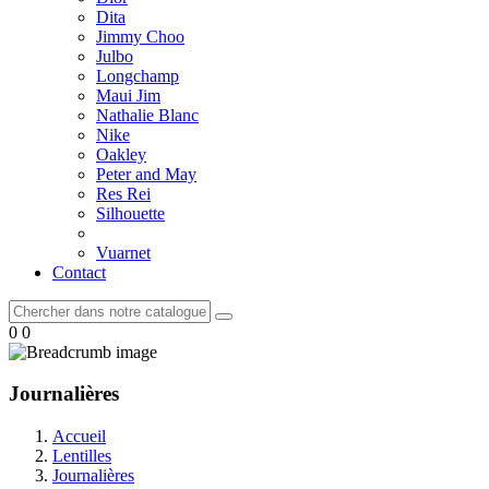
Dita
Jimmy Choo
Julbo
Longchamp
Maui Jim
Nathalie Blanc
Nike
Oakley
Peter and May
Res Rei
Silhouette
Vuarnet
Contact
0
0
Journalières
Accueil
Lentilles
Journalières