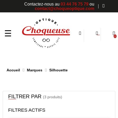
Contactez-nous au
03 44 76 75 79
ou
contact@choqueoptique.com
Basculer
☰
0
la
navigation
Accueil
Marques
Silhouette
FILTRER PAR
(3 produits)
FILTRES ACTIFS