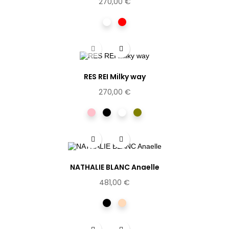
270,00 €
Cristal
Rouge
RES REI Milky way
270,00 €
Rose
Noir
Ecaille
Vert
clair
NATHALIE BLANC Anaelle
481,00 €
Noir
Dorée
rosée