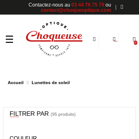
Contactez-nous au
03 44 76 75 79
ou
contact@choqueoptique.com
Basculer
☰
0
la
navigation
Accueil
Lunettes de soleil
FILTRER PAR
(95 produits)
COULEUR