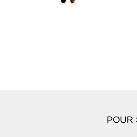
Noir
Ecaille
POUR 