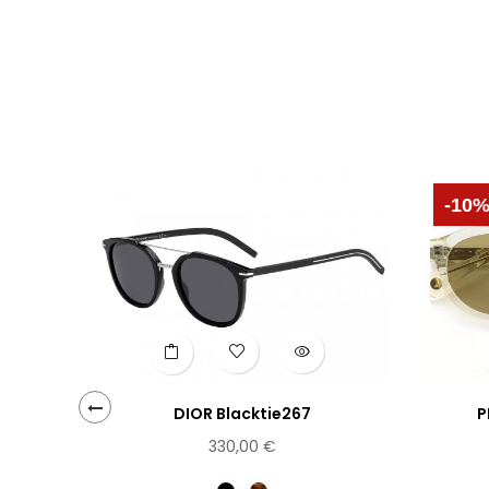
-10
DIOR Blacktie267
P
‹
330,00 €