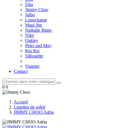
Dita
Jimmy Choo
Julbo
Longchamp
Maui Jim
Nathalie Blanc
Nike
Oakley
Peter and May
Res Rei
Silhouette
Vuarnet
Contact
0
0
Accueil
Lunettes de soleil
JIMMY CHOO Adria