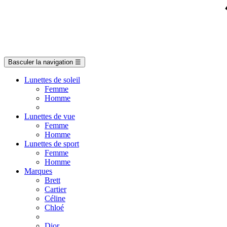
Basculer la navigation
☰
Lunettes de soleil
Femme
Homme
Lunettes de vue
Femme
Homme
Lunettes de sport
Femme
Homme
Marques
Brett
Cartier
Céline
Chloé
Dior