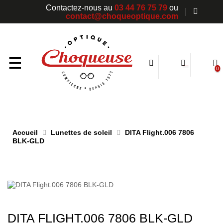
Contactez-nous au
03 44 76 75 79
ou
contact@choqueoptique.com
Basculer
☰
0
la
navigation
Accueil
Lunettes de soleil
DITA Flight.006 7806
BLK-GLD
DITA FLIGHT.006 7806 BLK-GLD