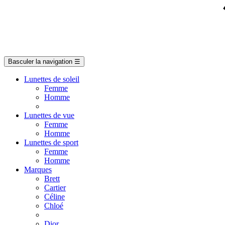
Basculer la navigation
☰
Lunettes de soleil
Femme
Homme
Lunettes de vue
Femme
Homme
Lunettes de sport
Femme
Homme
Marques
Brett
Cartier
Céline
Chloé
Dior