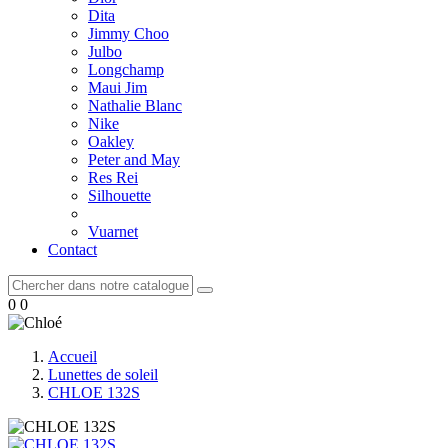
Dita
Jimmy Choo
Julbo
Longchamp
Maui Jim
Nathalie Blanc
Nike
Oakley
Peter and May
Res Rei
Silhouette
Vuarnet
Contact
0
0
Accueil
Lunettes de soleil
CHLOE 132S