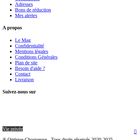
Adresses
Bons de réduction
Mes alertes
A propos
Le Mag
Confidentialité
Mentions légales
Conditions Générales
Plan de site
Besoin d'aide ?
Contact
Livraison
Suivez-nous sur
Vie privée

® Optique Choqueuse - Tous droits réservés 2020-2025