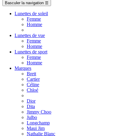
Basculer la navigation
☰
Lunettes de soleil
Femme
Homme
Lunettes de vue
Femme
Homme
Lunettes de sport
Femme
Homme
Marques
Brett
Cartier
Céline
Chloé
Dior
Dita
Jimmy Choo
Julbo
Longchamp
Maui Jim
Nathalie Blanc