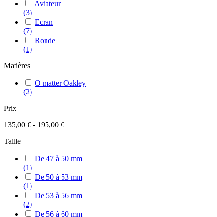
Aviateur
(3)
Ecran
(7)
Ronde
(1)
Matières
O matter Oakley
(2)
Prix
135,00 € - 195,00 €
Taille
De 47 à 50 mm
(1)
De 50 à 53 mm
(1)
De 53 à 56 mm
(2)
De 56 à 60 mm