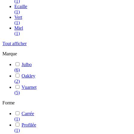
(1)
Ecaille
(1)
Vert
(1)
Miel
(1)
Tout afficher
Marque
Julbo
(6)
Oakley
(2)
Vuarnet
(5)
Forme
Carrée
(1)
Profilée
(1)