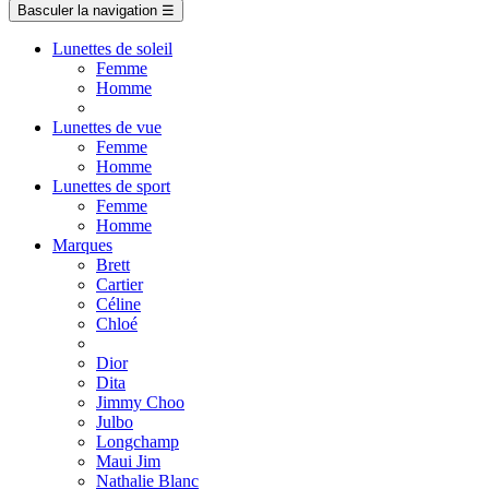
Basculer la navigation
☰
Lunettes de soleil
Femme
Homme
Lunettes de vue
Femme
Homme
Lunettes de sport
Femme
Homme
Marques
Brett
Cartier
Céline
Chloé
Dior
Dita
Jimmy Choo
Julbo
Longchamp
Maui Jim
Nathalie Blanc