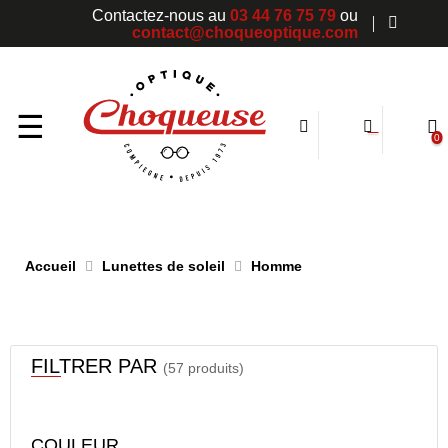
Contactez-nous au
03 44 76 75 79
ou
contact@choqueoptique.com
Basculer
☰
0
la
navigation
Accueil
Lunettes de soleil
Homme
FILTRER PAR
(57 produits)
COULEUR